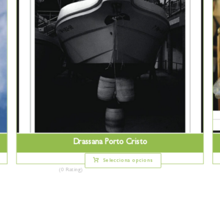
Drassana Porto Cristo
Selecciona opcions
(0 Rating)