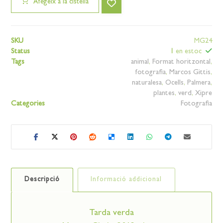
Afegeix a la cistella
SKU
MG24
Status
1
en estoc
Tags
animal
,
Format horitzontal
,
fotografia
,
Marcos Gittis
,
naturalesa
,
Ocells
,
Palmera
,
plantes
,
verd
,
Xipre
Categories
Fotografia
Descripció
Informació addicional
Tarda verda