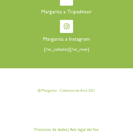
Margarita a Tripadvisor
Margarita a Instagram
[/vc_column][/vc_row]
[vc_row][vc_column][vc_column_text]
© Margarita - Colectivo de Arte 2021
[/vc_column_text][/vc_column][/vc_row]
[vc_row][vc_column][vc_column_text]
Proteccio de dades
|
Avís legal del lloc