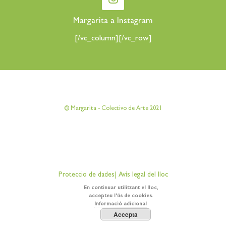
Margarita a Instagram
[/vc_column][/vc_row]
[vc_row][vc_column][vc_column_text]
© Margarita - Colectivo de Arte 2021
[/vc_column_text][/vc_column][/vc_row]
[vc_row][vc_column][vc_column_text]
Proteccio de dades
|
Avís legal del lloc
[/vc_column_text][/vc_column][/vc_row]
En continuar utilitzant el lloc,
accepteu l'ús de cookies.
Informació adicional
Accepta
[vc_row][vc_column][vc_column_text]