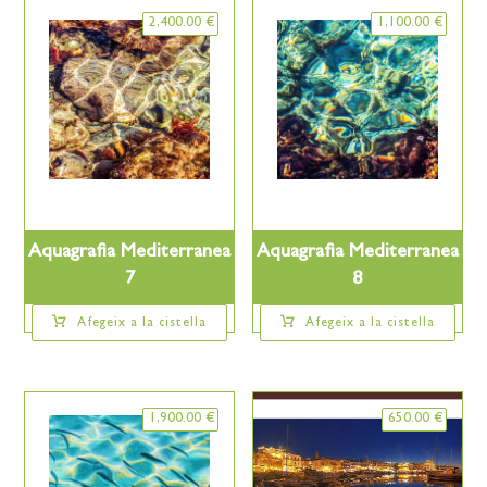
2,400.00
€
1,100.00
€
Aquagrafia Mediterranea
Aquagrafia Mediterranea
7
8
Afegeix a la cistella
Afegeix a la cistella
1,900.00
€
650.00
€