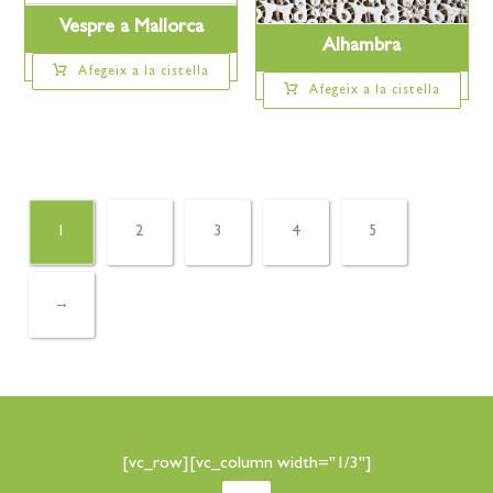
Vespre a Mallorca
Alhambra
Afegeix a la cistella
Afegeix a la cistella
1
2
3
4
5
→
[vc_row][vc_column width="1/3"]