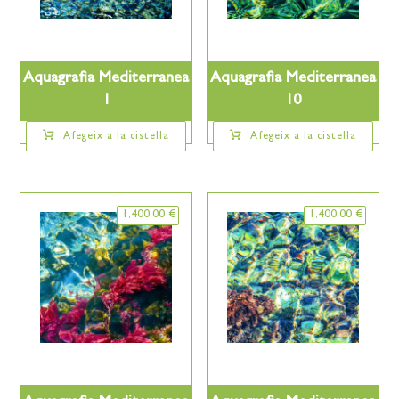
Aquagrafia Mediterranea
Aquagrafia Mediterranea
1
10
Afegeix a la cistella
Afegeix a la cistella
1,400.00
€
1,400.00
€