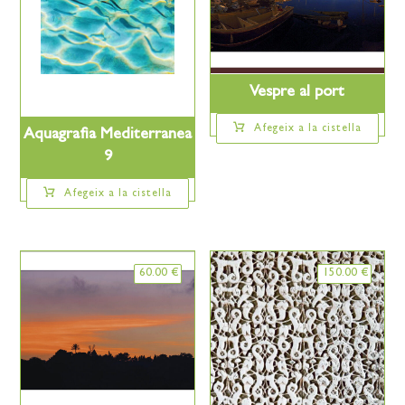
Vespre al port
Afegeix a la cistella
Aquagrafia Mediterranea
9
Afegeix a la cistella
60.00
€
150.00
€