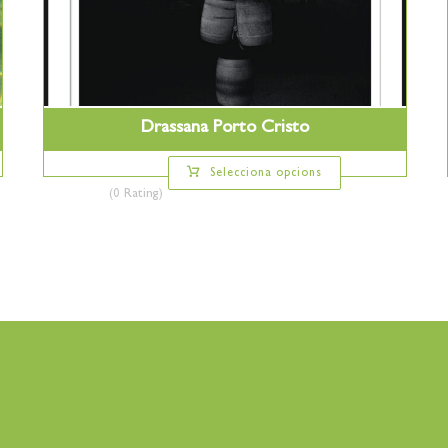
Drassana Porto Cristo
Selecciona opcions
(0 Rating)