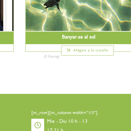
Banyar-se al sol
Afegeix a la cistella
(0 Rating)
[vc_row][vc_column width="1/3"]
Mie - Diu 10 h - 13
17-21 h