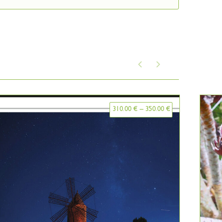
310.00
€
–
350.00
€