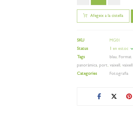
Afegeix a la cistella
SKU
MG01
Status
1
en estoc
Tags
blau
,
Format 
panoràmica
,
port
,
vaixell
,
vaixell
Categories
Fotografia