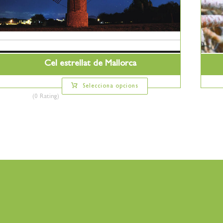
Cel estrellat de Mallorca
Selecciona opcions
(0 Rating)