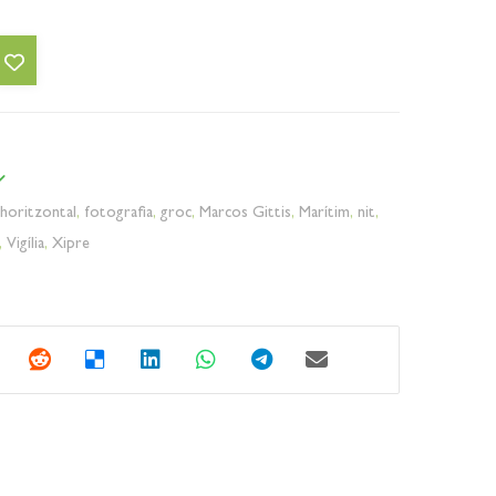
horitzontal
,
fotografia
,
groc
,
Marcos Gittis
,
Marítim
,
nit
,
,
Vigília
,
Xipre