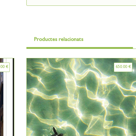
Productes relacionats
.00
€
650.00
€