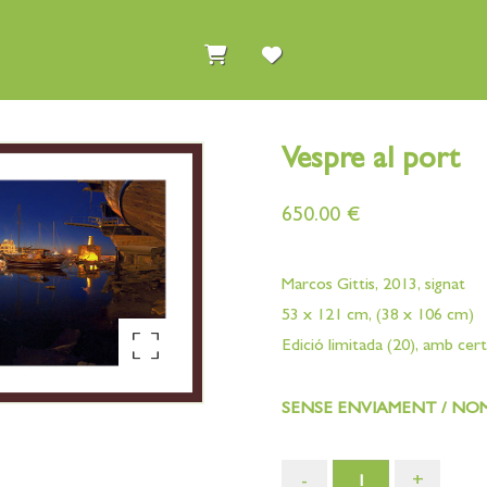
Vespre al port
650.00
€
Marcos Gittis, 2013, signat
53 x 121 cm, (38 x 106 cm)
Enlarge the image
Edició limitada (20), amb cert
SENSE ENVIAMENT / NOM
-
+