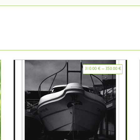
310.00
€
–
350.00
€