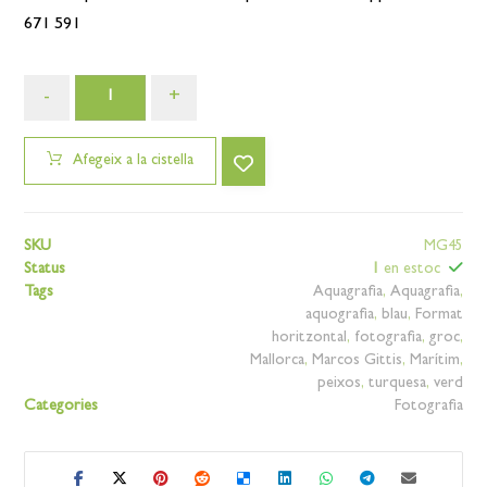
671 591
-
+
Afegeix a la cistella
SKU
MG45
Status
1
en estoc
Tags
Aquagrafia
,
Aquagrafia
,
aquografia
,
blau
,
Format
horitzontal
,
fotografia
,
groc
,
Mallorca
,
Marcos Gittis
,
Marítim
,
peixos
,
turquesa
,
verd
Categories
Fotografia