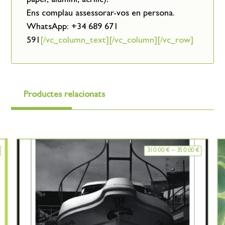
paper, alumini, acrílic)?
Ens complau assessorar-vos en persona.
WhatsApp: +34 689 671
591
[/vc_column_text][/vc_column][/vc_row]
Productes relacionats
310.00
€
–
350.00
€