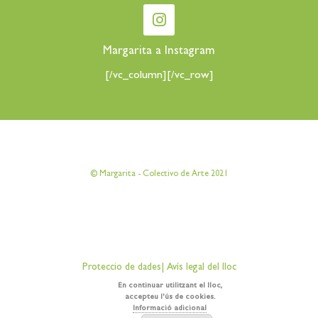
Margarita a Instagram
[/vc_column][/vc_row]
[vc_row][vc_column][vc_column_text]
© Margarita - Colectivo de Arte 2021
[/vc_column_text][/vc_column][/vc_row]
[vc_row][vc_column][vc_column_text]
Proteccio de dades
|
Avís legal del lloc
[/vc_column_text][/vc_column][/vc_row]
En continuar utilitzant el lloc,
accepteu l'ús de cookies.
Informació adicional