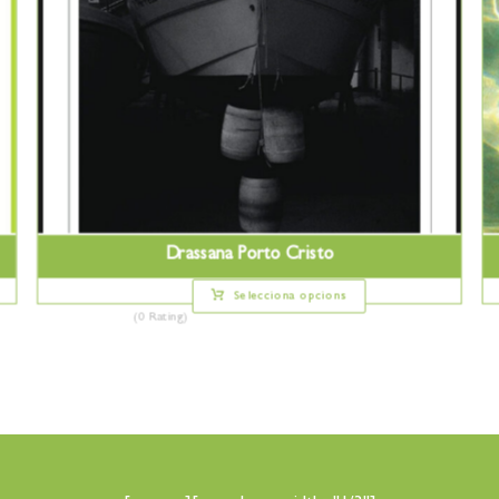
Drassana Porto Cristo
Selecciona opcions
(0 Rating)