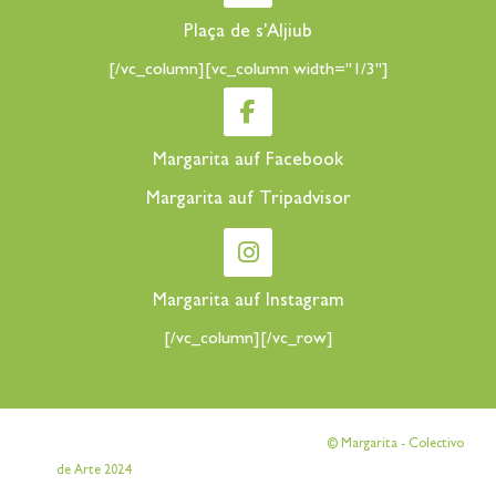
Plaça de s'Aljiub
[/vc_column][vc_column width="1/3"]
Margarita auf Facebook
Margarita auf Tripadvisor
Margarita auf Instagram
[/vc_column][/vc_row]
[vc_row][vc_column][vc_column_text]
© Margarita - Colectivo
[/vc_column_text][/vc_column][/vc_row]
de Arte 2024