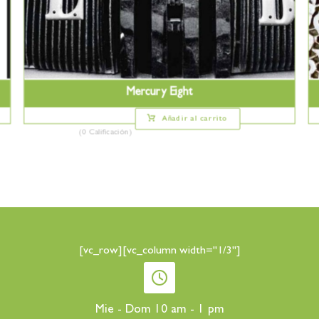
Mercury Eight
Añadir al carrito
(0 Calificación)
[vc_row][vc_column width="1/3"]
Mie - Dom 10 am - 1 pm