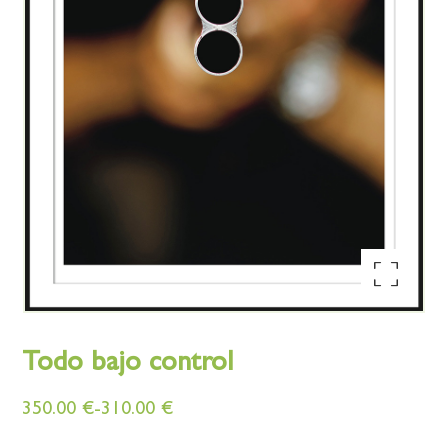
Ampliar la imagen
Todo bajo control
350.00
€
-
310.00
€