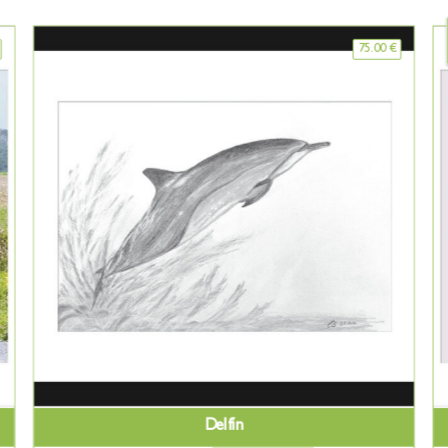
75.00
€
Delfín