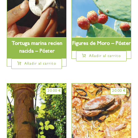
Tortuga marina recien
Figures de Moro – Póster
nacida – Póster
Añadir al carrito
Añadir al carrito
20.00
€
20.00
€