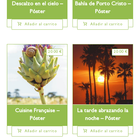
Descalzo en el cielo –
Bahía de Porto Cristo –
Póster
Póster
Añadir al carrito
Añadir al carrito
20.00
€
20.00
€
Cuisine Française –
La tarde abrazando la
Póster
noche – Póster
Añadir al carrito
Añadir al carrito