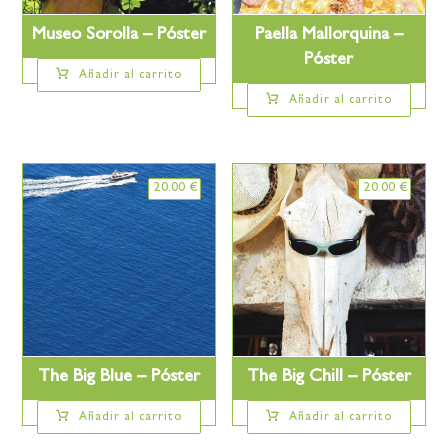
Museo Sorolla – Póster
Paella Mallorquina –
Póster
Añadir al carrito
Añadir al carrito
20.00
€
20.00
€
The Big Blue – Póster
The Big Chill – Póster
Añadir al carrito
Añadir al carrito