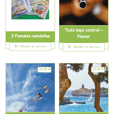
Todo bajo control –
5 Postales navideñas
Póster
Añadir al carrito
Añadir al carrito
20.00
€
20.00
€