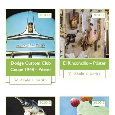
20.00
€
20.00
€
Dodge Custom Club
El Rinconcillo – Póster
Coupe 1948 – Póster
Añadir al carrito
Añadir al carrito
20.00
€
20.00
€