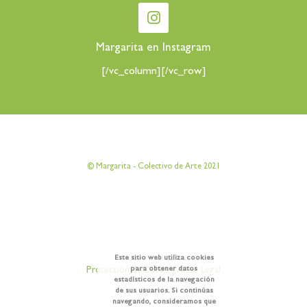
Margarita en Instagram
[/vc_column][/vc_row]
[vc_row][vc_column][vc_column_text]
© Margarita - Colectivo de Arte 2021
[/vc_column_text][/vc_column][/vc_row]
[vc_row][vc_column][vc_column_text]
Este sitio web utiliza cookies
para obtener datos
Protección de Datos
|
Aviso Legal
estadísticos de la navegación
de sus usuarios. Si continúas
[/vc_column_text][/vc_column][/vc_row]
navegando, consideramos que