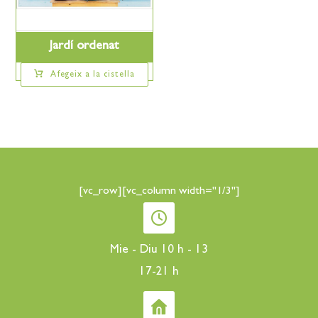
Jardí ordenat
Afegeix a la cistella
[vc_row][vc_column width="1/3"]
Mie - Diu 10 h - 13
17-21 h