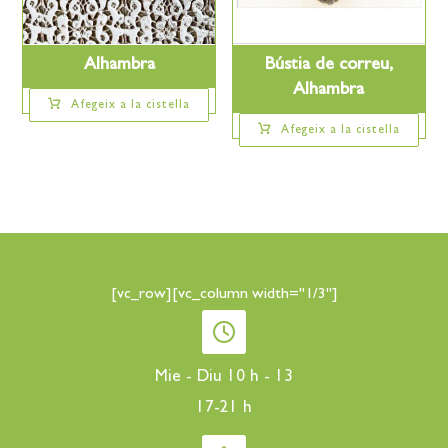
Alhambra
Bústia de correu,
Alhambra
Afegeix a la cistella
Afegeix a la cistella
[vc_row][vc_column width="1/3"]
Mie - Diu 10 h - 13
17-21 h