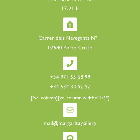
17-21 h
Carrer dels Navegants N° 1
07680 Porto Cristo
+34 971 55 68 99
+34 634 34 52 52
[/vc_column][vc_column width="1/3"]
mail@margarita.gallery