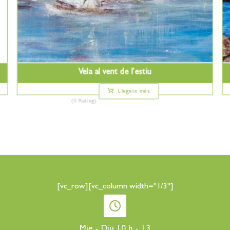
Vela al vent de l’estiu
Llegeix més
(0 Rating)
[vc_row][vc_column width="1/3"]
Mie - Diu 10 h - 13