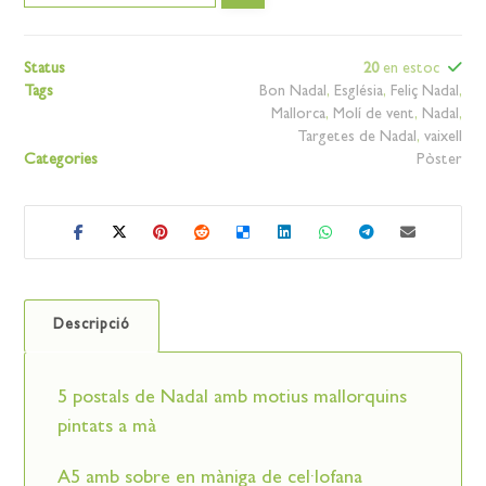
Status
20
en estoc
Tags
Bon Nadal
,
Església
,
Feliç Nadal
,
Mallorca
,
Molí de vent
,
Nadal
,
Targetes de Nadal
,
vaixell
Categories
Pòster
Descripció
5 postals de Nadal amb motius mallorquins
pintats a mà
A5 amb sobre en màniga de cel·lofana