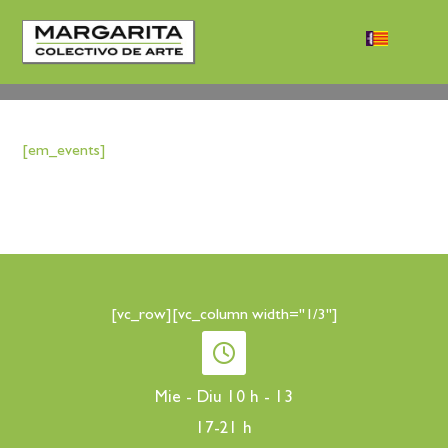
[em_events]
[vc_row][vc_column width="1/3"]
Mie - Diu 10 h - 13
17-21 h