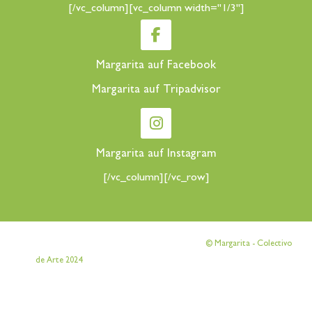
[/vc_column][vc_column width="1/3"]
Margarita auf Facebook
Margarita auf Tripadvisor
Margarita auf Instagram
[/vc_column][/vc_row]
[vc_row][vc_column][vc_column_text]
© Margarita - Colectivo
[/vc_column_text][/vc_column][/vc_row]
de Arte 2024
[vc_row][vc_column][vc_column_text]